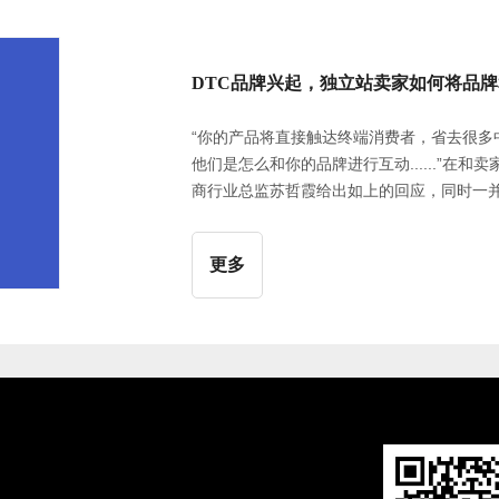
DTC品牌兴起，独立站卖家如何将品
“你的产品将直接触达终端消费者，省去很多
他们是怎么和你的品牌进行互动......”在和
商行业总监苏哲霞给出如上的回应，同时一并
牌独立站，帮助平台自身吸引了更多的精准
供更好的购物体验近几年在欧美市场，DTC
更多
类中，占有12%的市场份额；在鞋子品类中，
市场份额。其中，床垫品牌Casper曾在两