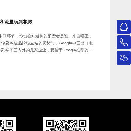
牌和流量玩到极致
中间环节，你也会知道你的消费者是谁、来自哪里，
卖家谈及构建品牌独立站的优势时，Google中国出口电
列举了国内外的几家企业，受益于Google推荐的品
流量，创造了丰厚的的利润价值。累积用户数据，提
品牌开始兴起。DTC品牌成长特别迅速，在剃须刀品
占有15%的市场份额；在床垫品类中，占有20%的
年内，获得过一亿美金