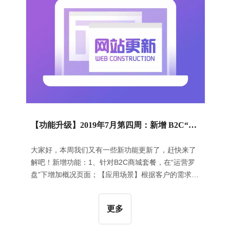
切换效果，当用户鼠标悬停时可以自动页签下的内
容；【操作指导】在添加“图文页签”组件后点击“高级”
页签，可以更改切换效果，默
【功能升级】2019年7月第四周：新增 B2C“运营罗盘” | “文章列表”组件新增5个风格 | 增加查看区块ID功能
大家好，本周我们又有一些新功能更新了，赶快来了
解吧！新增功能：1、针对B2C商城套餐，在“运营罗
盘”下增加概况页面；【应用场景】根据客户的需求，
在B2C商城网站的“运营罗盘”中展示网站的销售数据
统计，用户可以查看订单金额、订单数以及会员数的
更多
统计数据；【操作指导】在“我的网站”中点击B2C商
城的“运营罗盘”系统，初始页面即为概况页面，如下