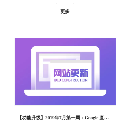
置的运费方案，“首重+续重”的运费方案可以为顾客带
更多
来更好的购买体验，帮助顾客降低成本的同时提升商
家的流量；【操作指导】在B2C商城“内容管理”系统
中的运费管理页面点击“添加运送区域”，在最下方的
“按重量计算”中点击“添加运费”，选择“首重+续重”模
式进行设置。相应操作如下图所示：2、前台订单详
情中支持订单打印功能：【应用场景】根据用户的实
际反馈，顾客在网站购买货物下单后，在前台的订单
详情页中可以直接选择打印
【功能升级】2019年7月第一周：Google 直投正式上线 | 新增防盗链预警 | 新增关键词页面自定义功能