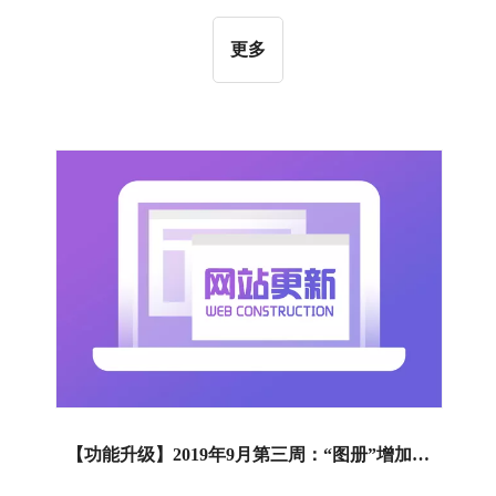
换至手机端，然后点击页头的“设置”按钮，如下图所
示：进入手机端页头设置界面，选择页头风格，勾选
更多
手机页头显示的组件，点击保存即可，如下图所示：
【应用效果】如下图所示：2、“产品多级筛选”组件新
增一种展开收起的风格【操作指导】进入“编辑网站”
界面，添加“产品组件”－“产品多级筛选”组件，切换至
“风格”界面选择第6种风格，如下图所示：【应用效
果】如下图所示：3、“产品搜索”组件新增一种搜索框
向左展开的搜索风格【操作指导】进入“编辑网站”界
面，添加“产品组件”－“
【功能升级】2019年9月第三周：“图册”增加PDF文件并以翻书形式播放｜新增“Google Shopping”功能｜“高级幻灯片“组件，新增更换底图功能