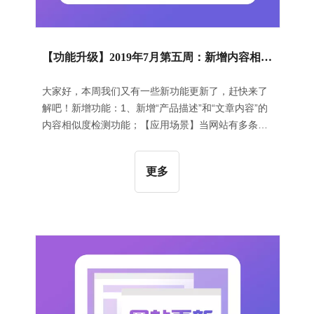
【功能升级】2019年7月第五周：新增内容相似度检测功能 | 新增推广计划的删除和重命名功能
大家好，本周我们又有一些新功能更新了，赶快来了
解吧！新增功能：1、新增“产品描述”和“文章内容”的
内容相似度检测功能；【应用场景】当网站有多条内
容很相近的产品信息或者文章发布后，可能会被搜索
引擎判定为恶意作弊，从而会被搜索引擎惩罚，最终
更多
影响网站内容在网络上的曝光率。针对这一问题，我
们上线了“相似度检测”功能，该功能可以根据已发布
的内容，对当前编辑 | 修改的内容进行相似度的对比
分析，得出当前内容的相似度情况，帮助用户进行判
断；【应用效果】该功能将当前编辑的内容与已发布
的内容进行逐个比对后，展示出相似度级别为“高”的
已发布内容标题，用户可以直接查看已发布内容进行
进一步确认，同时也可以返回页面继续