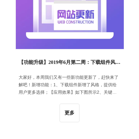
2、“图文页签”组件新增纵向展示设
【功能升级】2019年6月第二周：下载组件风格更新 | 新增关键词设置页面
大家好，本周我们又有一些新功能更新了，赶快来了
解吧！新增功能：1、下载组件新增了风格，提供给
用户更多选择；【应用效果】如下图所示2、关键词
管理系统新增“关键词设置”页面，使得用户能够控制
关键词的显示逻辑。【操作方法】在内容编辑页面的
更多
关键词中，新增了关键词设置。如下图所示。Bug修
复：1、修复了表格中单词被换行的问题；2、解决商
城套餐点击运营罗盘的询盘量跳转到空白页面的问
题；3、修复了页头区块中页面导航被语言选择栏遮