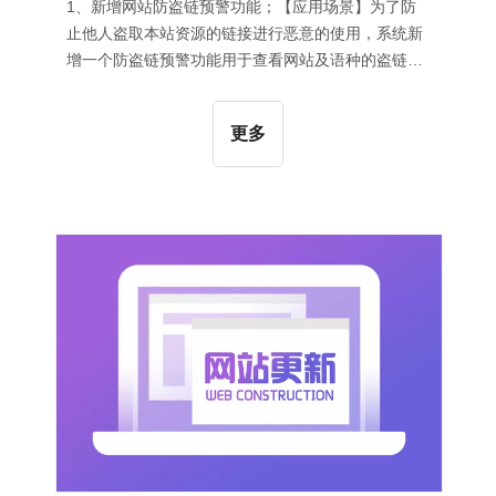
1、新增网站防盗链预警功能；【应用场景】为了防
止他人盗取本站资源的链接进行恶意的使用，系统新
增一个防盗链预警功能用于查看网站及语种的盗链情
况（若您的网站未检测出盗链数据说明网站很安
全）。【应用效果】点击运营罗盘下的盗链预警，即
更多
可查看盗链预警总览，如下图所示：2、支持自定义
产品关键词页面和文章关键词页面的关键词描述文
本；【应用场景】根据用户的实际反馈，关键词页面
的描述文本需要支持个性化设置，用于打造更贴进网
站推广需求的关键词描述内容，为此系统在SEO推广
代码自定义设置页面，增加关键词描述内容的自定
义，并且优化了自定义模板的交互，可以从已有模板
中选择并局部修改。【操作指导】在网站编辑页面，
点击全局