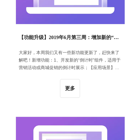
【功能升级】2019年6月第三周：增加新的“倒计时”组件 | “图文页签”组件增加纵向展示
大家好，本周我们又有一些新功能更新了，赶快来了
解吧！新增功能：1、开发新的“倒计时”组件，适用于
营销活动或商城促销的倒计时展示；【应用场景】为
了满足企业做营销活动或商品促销的需求，系统开发
了新的“倒计时”组件，增加了精确到天、精确到时分
更多
秒等多种形式的倒计时展示风格，满足多场景应用的
需求。【操作指导】在网站编辑页面，添加“倒计时”
组件，在组件“内容”页签下设置活动到期时间、活动
未结束的文字、活动已结束的文字，在组件“风格”页
签下选择合适的风格，点击“保存”，即可成功添加倒
计时组件到页面，操作示例如下所示：【效果展示】
以风格2和风格3为例，添加好后的效果如下所示：