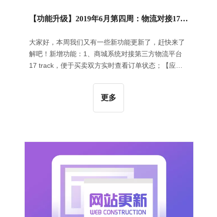
【功能升级】2019年6月第四周：物流对接17 track | 区块增加“编号”和“标签”显示 | 增加斯诺伐克小语种建站
大家好，本周我们又有一些新功能更新了，赶快来了
解吧！新增功能：1、商城系统对接第三方物流平台
17 track，便于买卖双方实时查看订单状态；【应用
场景】为了满足企业物流外包的需求，系统对接了第
三方物流平台17track，该平台包含了大量物流商可供
更多
用户进行选择。【操作指导】在后台管理的运费界
面，点击添加物流商然后选择物流公司、设置运输商
状态，即可成功添加到物流公司界面，操作如下所
示：【应用效果】在订单详情页面，点击去发货可以
选择相应的物流商，其效果如下图所示：2、针对商
城套餐，在产品详情的产品名称下方增加产品评价的
星级以及数量的展示；【应用效果】如下所示：3、
区块增加“编号”和“标签”的显示，并