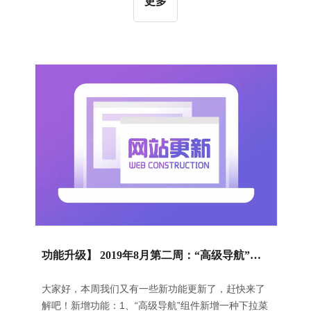
更多
企业的经营成本。通过引入人工智能技术，可以将一
些简单的问题提前解决，最大化地提高客服沟通效
率，同时帮助企业大幅度的减少培训成本；【操作指
导】用户以主账号登录领动后台，在中台界面点击“在
线客服”入口即可进入，如下图所示：进入“麦通”AI智
能客服功能申请页面，点击“立即开启”按钮提交申
请，如下图所示：设置要接入智能客服功能的网站之
后，就进入“在线客服”的后台，点击“点
功能升级】 2019年8月第二周：“高级导航”新增风格 | “语言栏”新增设置默认语种功能
大家好，本周我们又有一些新功能更新了，赶快来了
解吧！新增功能：1、“高级导航”组件新增一种下拉菜