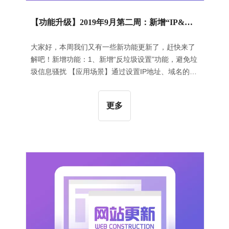
【功能升级】2019年9月第二周：新增“IP&域名黑名单”功能｜新增幻灯片切换风格｜“产品表格组件”新增隔行变色功能
大家好，本周我们又有一些新功能更新了，赶快来了
解吧！新增功能：1、新增“反垃圾设置”功能，避免垃
圾信息骚扰 【应用场景】通过设置IP地址、域名的黑
名单后，隔绝此IP、域名发送的信息，避免垃圾信息
骚扰。【操作指导】进入“内容管理”后台，在“表单”下
更多
的“反垃圾设置”中，输入IP／域名，点击“添加到黑名
单”，即可将此IP／域名加入到黑名单，拒收此IP／域
名发送的信息，操作如下图所示：【应用效果】设置
IP黑名单后，可以隔绝此IP发来的信息；设置域名黑
名单后，可以拒收来自改域名的邮件。2、“高级幻灯
片”&“幻灯片”组件新增切换风格【应用场景】“高级幻
灯片”、“幻灯片”组件新增切换风格，用户可以编辑其
切换