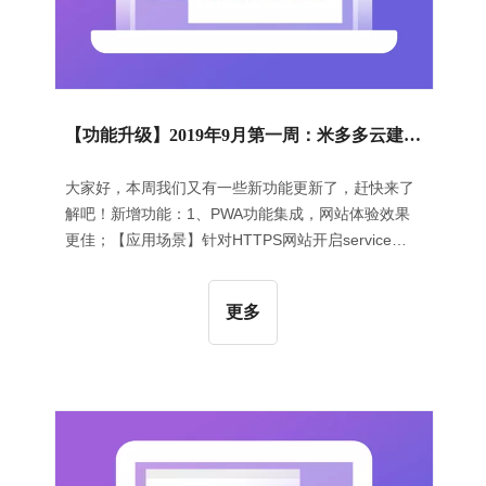
【功能升级】2019年9月第一周：米多多云建站正式PWA化
大家好，本周我们又有一些新功能更新了，赶快来了
解吧！新增功能：1、PWA功能集成，网站体验效果
更佳；【应用场景】针对HTTPS网站开启service
worker进行静态资源离线缓存，通过资源预加载、预
连接、预提取、DNS预查询等技术，实现页面快速加
更多
载，提高网站安全性、访问流畅性、用户体验效果等
各方面指标。（友情提醒：此功能需要在后台重新发
布方可生效。）【操作指导】在后台“设置”中点击“弱
网访问优化设置”，在弹出的页面中点击“开启弱网访
问优化设置”并设置相关内容，如下图所示：【应用效
果】优化前后对比效果如下图所示：功能优化：1、
优化“产品列表”组件，选择”默认样式“后可自定义“产