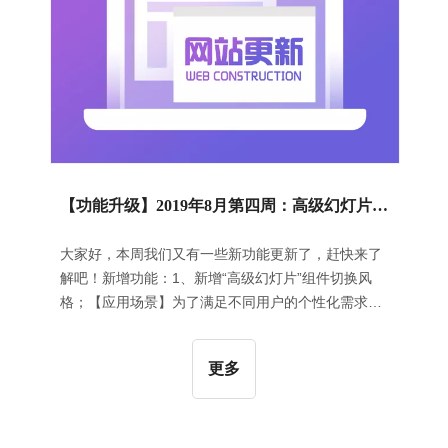
品询价”及“加
【功能升级】2019年8月第四周：高级幻灯片组件新增切换风格｜产品主图短视频增加第三方视频链接
大家好，本周我们又有一些新功能更新了，赶快来了
解吧！新增功能：1、新增“高级幻灯片”组件切换风
格；【应用场景】为了满足不同用户的个性化需求，
丰富网站的展现效果，我们在“高级幻灯片”组件增加
了新的切换效果，取消幻灯片下方小圆点切换，通过
更多
鼠标悬停显示左右切换箭头。【操作指导】首先添加
“高级幻灯片”组件，在“风格”页签下选择如下切换效
果，保存后就可以在幻灯片中显示新的切换效果了。
如下图所示：【应用效果】通过点击左右箭头按钮实