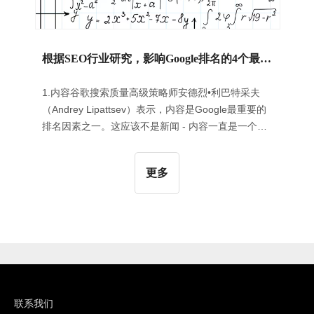
根据SEO行业研究，影响Google排名的4个最重要的因素
1.内容谷歌搜索质量高级策略师安德烈•利巴特采夫
（Andrey Lipattsev）表示，内容是Google最重要的
排名因素之一。这应该不是新闻 - 内容一直是一个重
要的排名因素 - 但近年来，我们已经看到从关键词为
中心的内容转向更自然语言的相关内容。事实上，上
更多
面引用的SearchMetrics调查发现，前20个查询中只
有53％的标题标签中包含关键字，而不到40％的目标
网页在其H1中都有关键字。这一数字同比下降，“明
确表明Google会根据其相关性评估内容，而不是根据
个别关键字进行评估。”那么“相关”内容到底是什么样
的呢？简短的回答是：全面的。考虑Google“金毛猎
犬”时的最佳结果：
联系我们