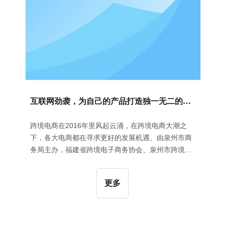
互联网劲袭，为自己的产品打造独一无二的品牌之路！
跨境电商在2016年里风起云涌，在跨境电商大潮之
下，各大电商都在寻求更好的发展机遇。由泉州市商
务局主办，福建省跨境电子商务协会、泉州市跨境电
子商务协会协办的2016福建(泉州)跨境电商峰会，于
9月13日在泉州万达文华酒店举办。不少外贸企业、
更多
品牌厂商、电商企业齐聚泉州，一起携手“聚产业优
势，创电商强市”！本次峰会致力于指导传统外贸企业
转型，为其寻找新出路提供解决方案。在峰会现场，
泉州市跨境电子商务协会、中国邮政、汇源信息科