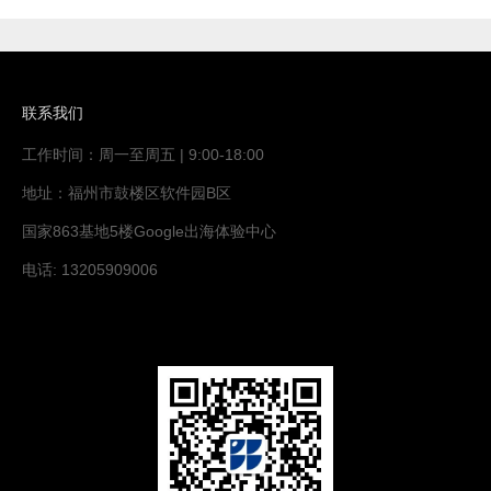
技、阿里巴巴国际、韵达国际、家世比家居、焦点科
技、雨果网、港通信息咨询、海丝路科技、大龙网、
农业银行12家机构、平台、企业、媒介共同签署泉州
跨境电子商务生态合作共建协议。作为此
联系我们
工作时间：周一至周五 | 9:00-18:00
地址：福州市鼓楼区软件园B区
国家863基地5楼Google出海体验中心
电话: 13205909006