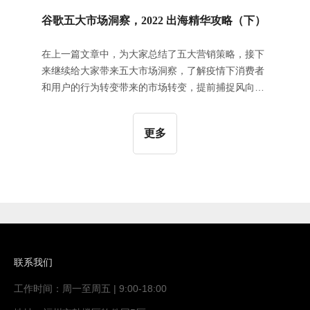
谷歌五大市场洞察，2022 出海精华攻略（下）
在上一篇文章中，为大家总结了五大营销策略，接下
来继续给大家带来五大市场洞察，了解疫情下消费者
和用户的行为转变带来的市场转变，提前捕捉风向，
为2022年出海打好基础。洞察一：通过谷歌热搜报告
洞察消费者搜索趋势世界各地的人们每天都通过谷歌
更多
搜索获取和查询信息，人们搜索的内容反映了人们关
心的和想要了解的信息，谷歌2021年度热搜报告将数
十亿次搜索提炼成五种消费者洞察和趋势,为你揭示如
今的消费者，到底想要什么。1. 数字化渐成主流2021
年，数字化影响力更为突出。从网上购物到互联网服
务，用户当前对互联网的应用和依赖正在不断加深。
互联网所具有的快速、便捷、方便等特点,让越来越多
的消费者选择“数字化优先”生
联系我们
工作时间：周一至周五 | 9:00-18:00