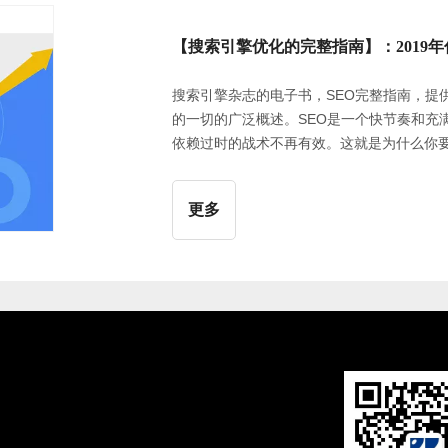
【搜索引擎优化的完整指南】：2019
搜索引擎杂志的电子书，SEO完整指南，提
的一切的广泛概述。SEO是一个快节奏和充
依赖过时的战术不再有效。这就是为什么你要
2019年也比以往任何时候都复杂。它不仅
字来提高您的自然搜索排名，并提高您的业
更多
（例如，语音搜索）。算法改变。技术进步
方式和他们想要的内容）。那么你如何制定一
因为