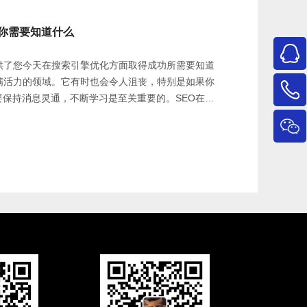
年你需要知道什么
供了您今天在搜索引擎优化方面取得成功所需要知道
满活力的领域。它有时也会令人沮丧，特别是如果你
保持消息灵通，不断学习是至关重要的。SEO在
需要构建链接，创建任何旧内容，还需要添加一些关键
务或品牌的知名度。你需要跟踪和理解：新兴趋势
（例如，机器学习）。您的受众（例如，他们的行为
个SEO策略来主宰谷歌和其他搜索引擎的竞争呢？