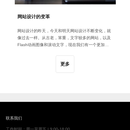
网站设计的变革
网站设计的昨天，今天和明天网站设计不断变化，就
像过去一样。从古老，笨重，文字较多的网站，以及
Flash动画图像和滚动文字，现在我们有一个更加复
杂的图像引导方法。今天的网页设计就是讲故事，鼓
励读者想要了解更多。重点是提供一些非常有吸引力
更多
的诱饵，然后以他们彻底享受的方式挂钩您的观众。
过去的网站让我们来看看“回到未来”的历程，看一下
网站的外观以及它们如何变化。网站设计回顾今天的
旧网站设计，它们看起来令人难以置信的“四四方方”
有很多页面。现在这些已经被精通图像的关键主页所
取代。网站现在流畅，不再局限于类似盒子的模板。
更重要的是，他们现在必须处理各种类型的设备。无
障碍可访问性对于观众来说也是一场噩梦，让
联系我们
工作时间：周一至周五 | 9:00-18:00