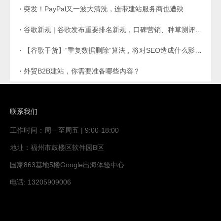
突发！PayPal又一波大清洗，连带建站服务商也遭殃
谷歌新规 | 谷歌发布重要排名新规，口碑营销、种草测评要这样做才能有好排名
【谷歌干货】“重复数据删除”算法，将对SEO造成什么影响？
外贸B2B建站，你需要准备哪些内容？
联系我们
工作时间：周一至周五 | 9:00-18:00
地址：福州市鼓楼区软件园B区
国家863基地5楼Google出海体验中心
电话: 13205909006