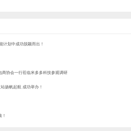
赋能计划中成功脱颖而出！
电商协会一行莅临米多多科技参观调研
立站扬帆起航 成功举办！
核！