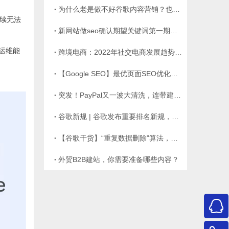
为什么老是做不好谷歌内容营销？也许你需要深耕长篇内容
续无法
新网站做seo确认期望关键词第一期实战
运维能
跨境电商：2022年社交电商发展趋势分析！
【Google SEO】最优页面SEO优化策略（干货）
突发！PayPal又一波大清洗，连带建站服务商也遭殃
谷歌新规 | 谷歌发布重要排名新规，口碑营销、种草测评要这样做才能有好排名
【谷歌干货】“重复数据删除”算法，将对SEO造成什么影响？
外贸B2B建站，你需要准备哪些内容？