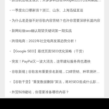
抓住机会蜕变成长，米多多科技在Google出口代理商赋能计划中成功脱颖而出！
一季度出口哪家强？浙江、山东、上海迅猛直追
为什么老是做不好谷歌内容营销？也许你需要深耕长篇内容
新网站做seo确认期望关键词第一期实战
跨境电商：2022年社交电商发展趋势分析！
【Google SEO】最优页面SEO优化策略（干货）
突发！PayPal又一波大清洗，连带建站服务商也遭殃
谷歌新规 | 谷歌发布重要排名新规，口碑营销、种草测评要这样做才能有好排名
【谷歌干货】“重复数据删除”算法，将对SEO造成什么影响？
外贸B2B建站，你需要准备哪些内容？