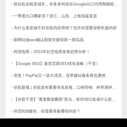
抓住机会蜕变成长，米多多科技在Google出口代理商赋能计划中成功脱颖而出！
一季度出口哪家强？浙江、山东、上海迅猛直追
为什么老是做不好谷歌内容营销？也许你需要深耕长篇内容
新网站做seo确认期望关键词第一期实战
跨境电商：2022年社交电商发展趋势分析！
【Google SEO】最优页面SEO优化策略（干货）
突发！PayPal又一波大清洗，连带建站服务商也遭殃
谷歌新规 | 谷歌发布重要排名新规，口碑营销、种草测评要这样做才能有好排名
【谷歌干货】“重复数据删除”算法，将对SEO造成什么影响？
外贸B2B建站，你需要准备哪些内容？