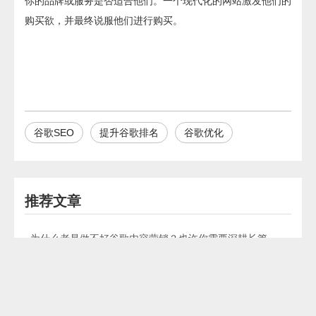
你的品牌或服务是否适合他们。一个现代化的网站激发他们的
购买欲，并最终说服他们进行购买。
谷歌SEO
提升谷歌排名
谷歌优化
推荐文章
为什么老是做不好谷歌内容营销？也许你需要深耕长篇内容
新网站做seo确认期望关键词第一期实战
【Google SEO】最优页面SEO优化策略（干货）